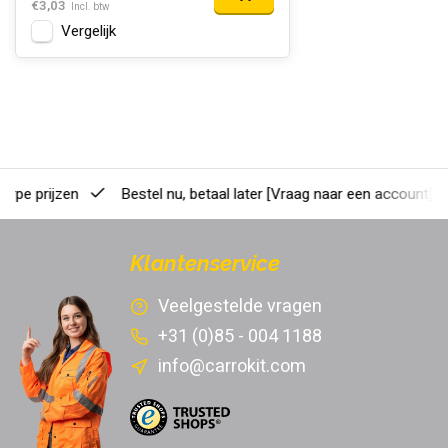
€3,03
Incl. btw
Vergelijk
erpe prijzen
Bestel nu, betaal later
[Vraag naar een account]
Klantenservice
Veelgestelde vragen
+31 (0)85 - 004 1188
info@carrokit.com