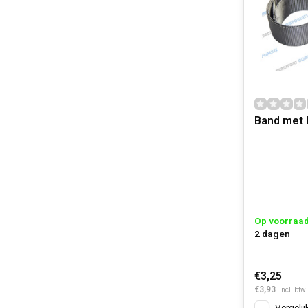
Band met 
Op voorraa
2 dagen
€3,25
€3,93
Incl. btw