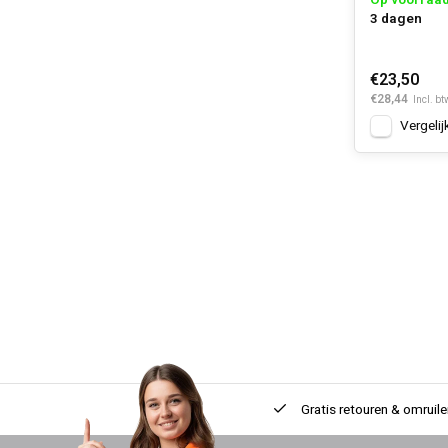
Op voorraa
3 dagen
€23,50
€28,44
Incl. bt
Vergelij
Gratis retouren & omruile