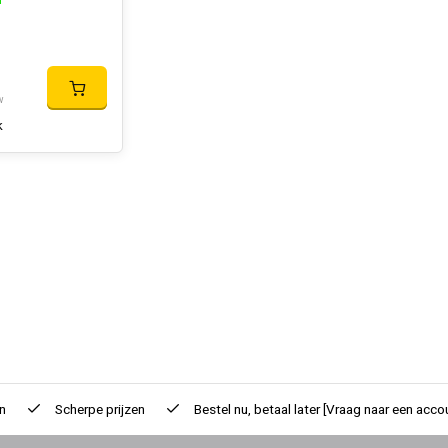
d
w
k
n
Scherpe prijzen
Bestel nu, betaal later
[Vraag naar een acco