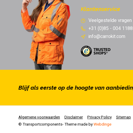
Klantenservice
Veelgestelde vragen
+31 (0)85 - 004 1188
info@carrokit.com
Blijf als eerste op de hoogte van aanbiedi
Algemene voorwaarden
Disclaimer
Privacy Policy
Sitemap
© Transportcomponents
- Theme made by
Webdinge