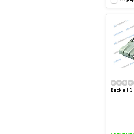
Vergelij
Buckle | D