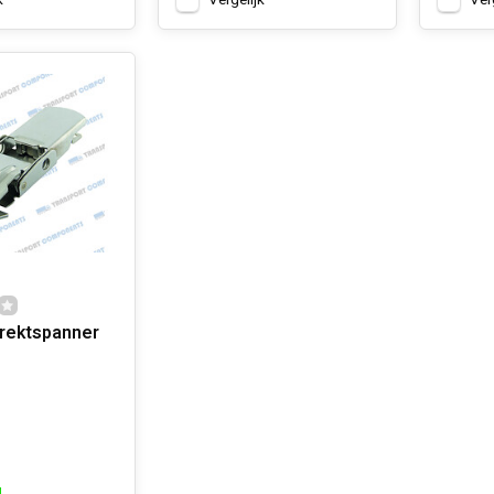
k
Vergelijk
Ver
irektspanner