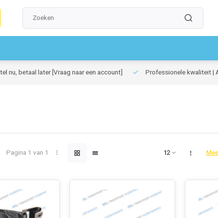
el nu, betaal later
[Vraag naar een account]
Professionele kwaliteit | 
Pagina 1 van 1
Mee