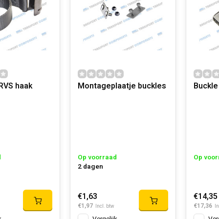
RVS haak
Montageplaatje buckles
Buckle 
d
Op voorraad
Op voor
2 dagen
€1,63
€14,35
€1,97
€17,36
Incl. btw
In