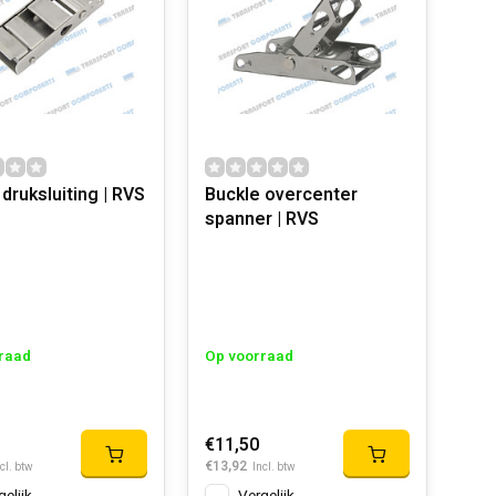
druksluiting | RVS
Buckle overcenter
spanner | RVS
raad
Op voorraad
€11,50
€13,92
cl. btw
Incl. btw