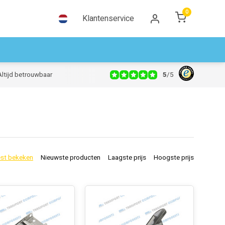
0
Klantenservice
5
/
5
Altijd betrouwbaar
st bekeken
Nieuwste producten
Laagste prijs
Hoogste prijs