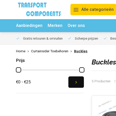
Alle categorieën
Aanbiedingen
Merken
Over ons
Gratis retouren & omruilen
Scherpe prijzen
Best
Home
Curtainsider Toebehoren
Buckles
Prijs
Buckles
5 Producten
€0 - €25