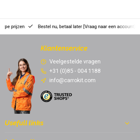
erpe prijzen
Bestel nu, betaal later
[Vraag naar een account]
Klantenservice
Veelgestelde vragen
+31 (0)85 - 004 1188
info@carrokit.com
Usefull links