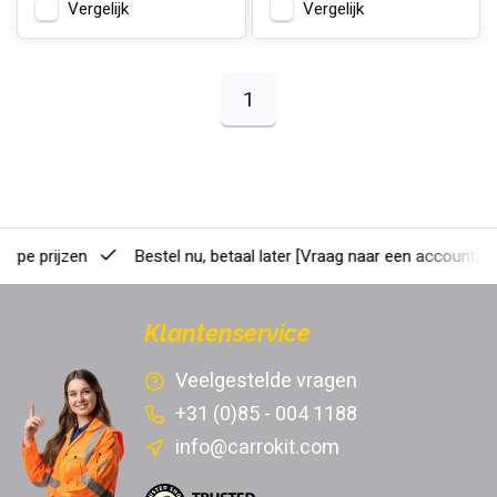
Vergelijk
Vergelijk
1
erpe prijzen
Bestel nu, betaal later
[Vraag naar een account]
Klantenservice
Veelgestelde vragen
+31 (0)85 - 004 1188
info@carrokit.com