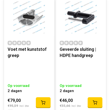
Voet met kunststof
Geveerde sluiting |
greep
HDPE handgreep
Op voorraad
Op voorraad
2 dagen
2 dagen
€79,00
€46,00
€95,59
€55,66
Incl. btw
Incl. btw