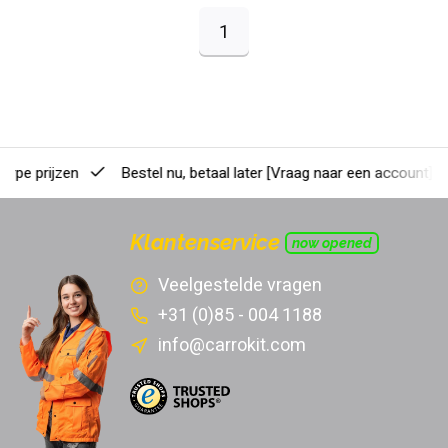
1
erpe prijzen
Bestel nu, betaal later
[Vraag naar een account]
Klantenservice
now opened
Veelgestelde vragen
+31 (0)85 - 004 1188
info@carrokit.com