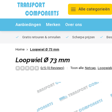
Alle categorieën
Aanbiedingen
Merken
Over ons
Gratis retouren & omruilen
Scherpe prijzen
Best
Home
Loopwiel Ø 73 mm
Loopwiel Ø 73 mm
0/5 (0 Reviews)
Toon alle:
Netcap
,
Loopwiel