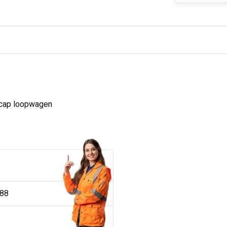
tcap loopwagen
188