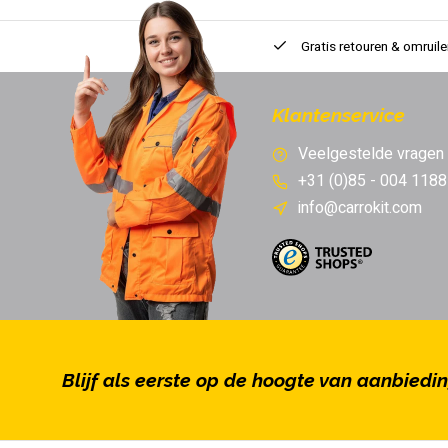
Gratis retouren & omruile
Klantenservice
Veelgestelde vragen
+31 (0)85 - 004 1188
info@carrokit.com
Blijf als eerste op de hoogte van aanbiedi