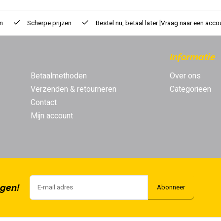
n
Scherpe prijzen
Bestel nu, betaal later
[Vraag naar een acco
Informatie
Betaalmethoden
Over ons
Verzenden & retourneren
Categorieën
Contact
Mijn account
ngen!
Abonneer