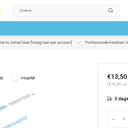
el nu, betaal later
[Vraag naar een account]
Professionele kwaliteit | 
€13,50
en
Vergelijk
(€16,34
Incl
3 dag
-