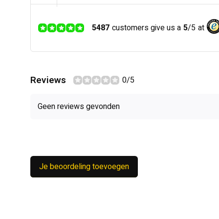
5487
customers give us a
5
/
5
at
Reviews
0/5
Geen reviews gevonden
Je beoordeling toevoegen