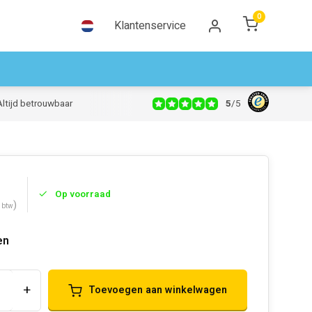
0
Klantenservice
5
/
5
Altijd betrouwbaar
Op voorraad
)
. btw
en
+
Toevoegen aan winkelwagen