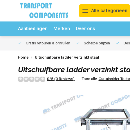
Alle categorieën
Aanbiedingen
Merken
Over ons
Gratis retouren & omruilen
Scherpe prijzen
Best
Home
Uitschuifbare ladder verzinkt staal
Uitschuifbare ladder verzinkt st
0/5 (0 Reviews)
Toon alle:
Curtainsider Toeb