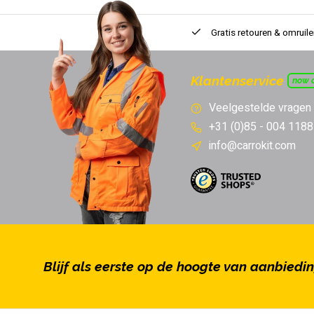
Gratis retouren & omruile
Klantenservice
now 
Veelgestelde vragen
+31 (0)85 - 004 1188
info@carrokit.com
Blijf als eerste op de hoogte van aanbiedi