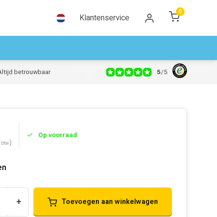
0
Klantenservice
5
/
5
Altijd betrouwbaar
Op voorraad
)
. btw
en
+
Toevoegen aan winkelwagen