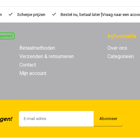
n
Scherpe prijzen
Bestel nu, betaal later
[Vraag naar een acco
Informatie
opened
Betaalmethoden
Over ons
Verzenden & retourneren
Categorieën
Contact
Mijn account
ngen!
Abonneer