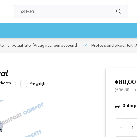
el nu, betaal later
[Vraag naar een account]
Professionele kwaliteit | 
aal
€80,00
ehoren
Vergelijk
(€96,80
Incl
3 dag
-