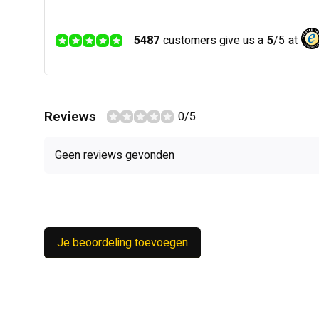
5487
customers give us a
5
/
5
at
Reviews
0/5
Geen reviews gevonden
Je beoordeling toevoegen