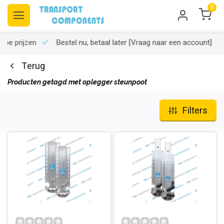
0
rpe prijzen
Bestel nu, betaal later
[Vraag naar een account]
Terug
Producten getagd met oplegger steunpoot
Filters