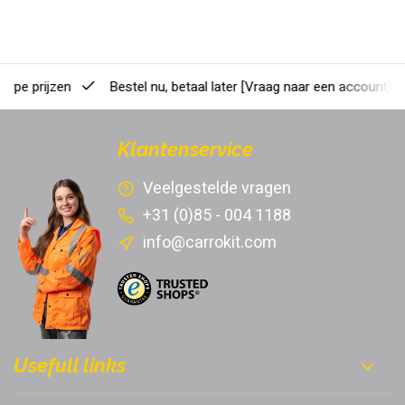
erpe prijzen
Bestel nu, betaal later
[Vraag naar een account]
Klantenservice
Veelgestelde vragen
+31 (0)85 - 004 1188
info@carrokit.com
Usefull links