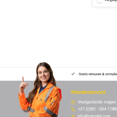
Vergelij
Gratis retouren & omruile
Klantenservice
Veelgestelde vragen
+31 (0)85 - 004 1188
info@carrokit.com