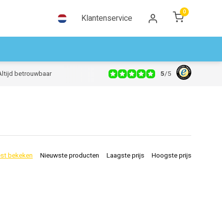
0
Klantenservice
5
/
5
Altijd betrouwbaar
st bekeken
Nieuwste producten
Laagste prijs
Hoogste prijs