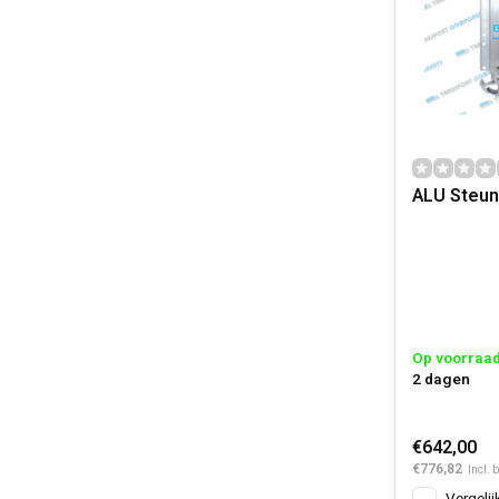
ALU Steun
Op voorraa
2 dagen
€642,00
€776,82
Incl. 