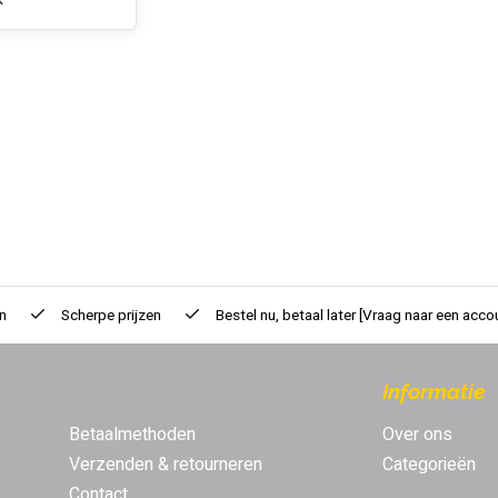
k
n
Scherpe prijzen
Bestel nu, betaal later
[Vraag naar een acco
Informatie
Betaalmethoden
Over ons
Verzenden & retourneren
Categorieën
Contact