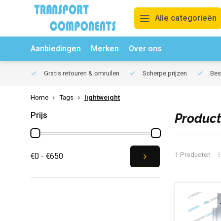
Alle categorieën
Aanbiedingen
Merken
Over ons
Gratis retouren & omruilen
Scherpe prijzen
Best
Home
Tags
lightweight
Prijs
Product
1 Producten
€0 - €650