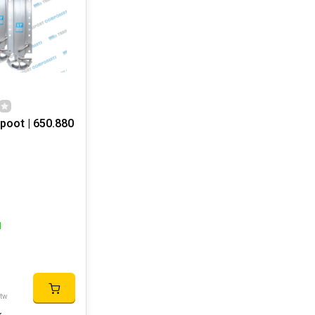
poot | 650.880
d
btw