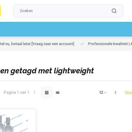
el nu, betaal later
[Vraag naar een account]
Professionele kwaliteit | 
en getagd met lightweight
Pagina 1 van 1
Mee