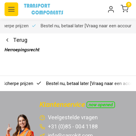
0
rpe prijzen
Bestel nu, betaal later
[Vraag naar een account]
Terug
Herroepingsrecht
erpe prijzen
Bestel nu, betaal later
[Vraag naar een account]
Klantenservice
now opened
Veelgestelde vragen
+31 (0)85 - 004 1188
info@carrokit.com