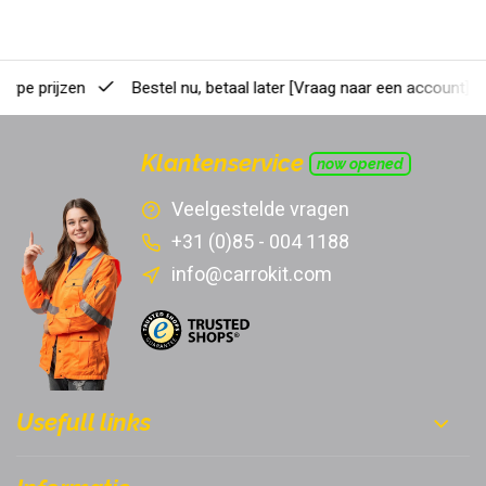
erpe prijzen
Bestel nu, betaal later
[Vraag naar een account]
Klantenservice
now opened
Veelgestelde vragen
+31 (0)85 - 004 1188
info@carrokit.com
Usefull links