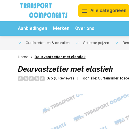
Alle categorieën
Aanbiedingen
Merken
Over ons
Gratis retouren & omruilen
Scherpe prijzen
Best
Home
Deurvastzetter met elastiek
Deurvastzetter met elastiek
0/5 (0 Reviews)
Toon alle:
Curtainsider Toeb