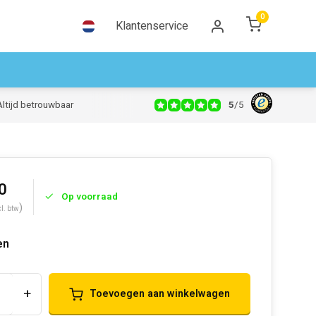
0
Klantenservice
5
/
5
Altijd betrouwbaar
0
Op voorraad
)
cl. btw
en
+
Toevoegen aan winkelwagen