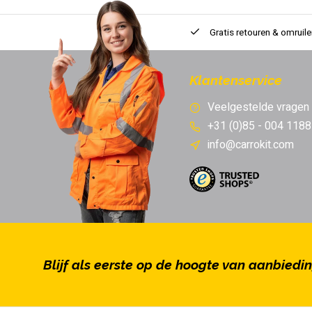
Gratis retouren & omruile
Klantenservice
Veelgestelde vragen
+31 (0)85 - 004 1188
info@carrokit.com
Blijf als eerste op de hoogte van aanbiedi