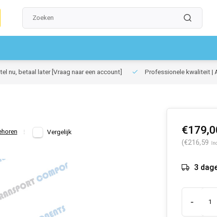
el nu, betaal later
[Vraag naar een account]
Professionele kwaliteit | 
€179,0
ehoren
Vergelijk
(€216,59
In
3 dag
-