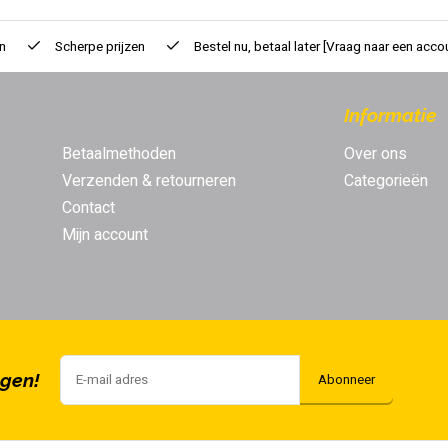
n
Scherpe prijzen
Bestel nu, betaal later
[Vraag naar een acco
Informatie
Betaalmethoden
Over ons
Verzenden & retourneren
Categorieën
Contact
Mijn account
ngen!
Abonneer