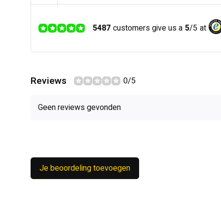
5487
customers give us a
5
/
5
at
Reviews
0/5
Geen reviews gevonden
Je beoordeling toevoegen