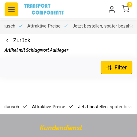
0
usch
Attraktive Preise
Jetzt bestellen, später bezahlen
[K
Zurück
Artikel mit Schlagwort Auflieger
Filter
ausch
Attraktive Preise
Jetzt bestellen, später bezahlen
Kundendienst