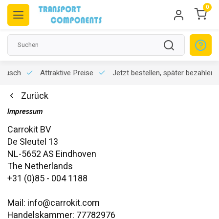
0
usch
Attraktive Preise
Jetzt bestellen, später bezahlen
[K
Zurück
Impressum
Carrokit BV
De Sleutel 13
NL-5652 AS Eindhoven
The Netherlands
+31 (0)85 - 004 1188
Mail:
info@carrokit.com
Handelskammer: 77782976