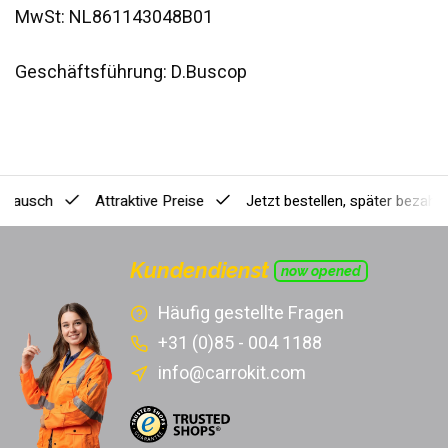
MwSt: NL861143048B01
Geschäftsführung: D.Buscop
ausch
Attraktive Preise
Jetzt bestellen, später bezahlen
[
Kundendienst
now opened
Häufig gestellte Fragen
+31 (0)85 - 004 1188
info@carrokit.com