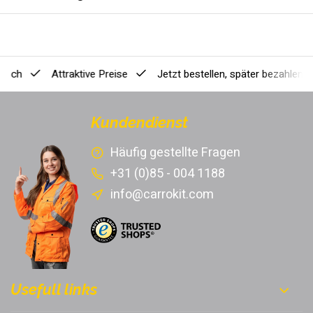
ausch
Attraktive Preise
Jetzt bestellen, später bezahlen
[
Kundendienst
Häufig gestellte Fragen
+31 (0)85 - 004 1188
info@carrokit.com
Usefull links