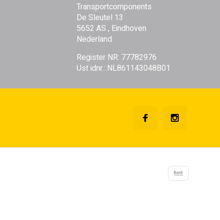
Transportcomponents
De Sleutel 13
5652 AS , Eindhoven
Nederland
Register NR: 77782976
Ust idnr.: NL861143048B01