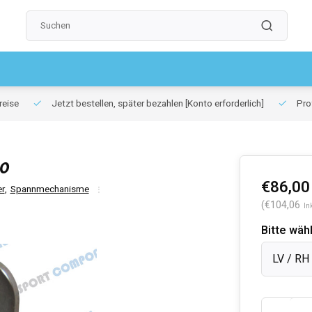
reise
Jetzt bestellen, später bezahlen
[Konto erforderlich]
Prof
80
€86,00
r
,
Spannmechanisme
(€104,06
In
Bitte wäh
LV / RH