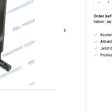
-
Order bef
haben
08
:
Koste
Attrak
Jetzt 
Profes