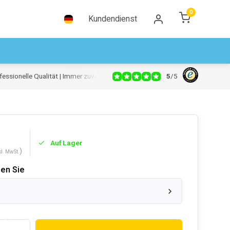
0
Kundendienst
5
/
5
essionelle Qualität | Immer zuverlässig
Auf Lager
)
kl. MwSt.
len Sie