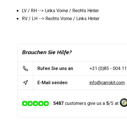
LV / RH --> Links Vorne / Rechts Hinter
RV / LH --> Rechts Vorne / Links Hinter
Brauchen Sie Hilfe?
Rufen Sie uns an
+31 (0)85 - 004 1
E-Mail senden
info@carrokit.com
5487
customers give us a
5
/
5
at