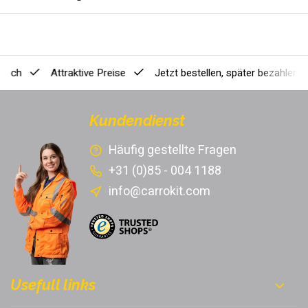
ausch
Attraktive Preise
Jetzt bestellen, später bezahlen
[
Kundendienst
Häufig gestellte Fragen
+31 (0)85 - 004 1188
info@carrokit.com
Usefull links