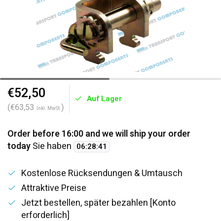
€52,50
Auf Lager
(€63,53
)
Inkl. MwSt.
Order before 16:00 and we will ship your order
today
Sie haben
06
:
28
:
41
Kostenlose Rücksendungen & Umtausch
Attraktive Preise
Jetzt bestellen, später bezahlen [Konto
erforderlich]