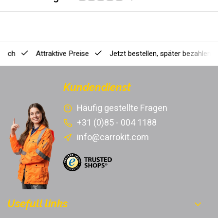
ausch
Attraktive Preise
Jetzt bestellen, später bezahlen
[
Kundendienst
Häufig gestellte Fragen
+31 (0)85 - 004 1188
info@carrokit.com
Usefull links