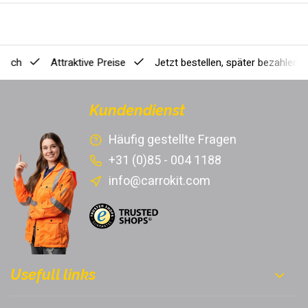
ausch
Attraktive Preise
Jetzt bestellen, später bezahlen
[
Kundendienst
Häufig gestellte Fragen
+31 (0)85 - 004 1188
info@carrokit.com
Usefull links