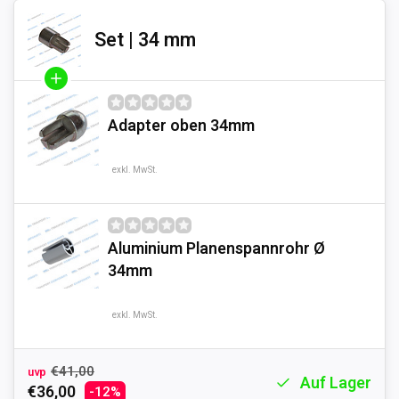
Set | 34 mm
Adapter oben 34mm
exkl. MwSt.
Aluminium Planenspannrohr Ø
34mm
exkl. MwSt.
€41,00
uvp
Auf Lager
€36,00
-12%