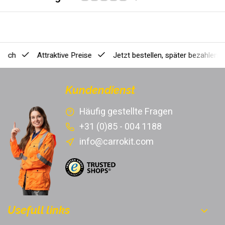
ausch
Attraktive Preise
Jetzt bestellen, später bezahlen
[
Kundendienst
Häufig gestellte Fragen
+31 (0)85 - 004 1188
info@carrokit.com
Usefull links