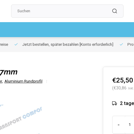
reise
Jetzt bestellen, später bezahlen
[Konto erforderlich]
Prof
 27mm
€25,50
r
,
Aluminium Rundprofil
(€30,86
Inkl
2 tag
-