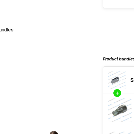
undles
Product bundle
S