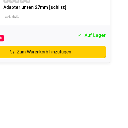
Adapter unten 27mm [schlitz]
exkl. MwSt.
Auf Lager
1%
Zum Warenkorb hinzufügen