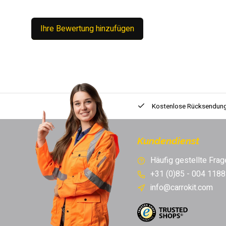
Ihre Bewertung hinzufügen
Kostenlose Rücksendun
Kundendienst
Häufig gestellte Frag
+31 (0)85 - 004 1188
info@carrokit.com