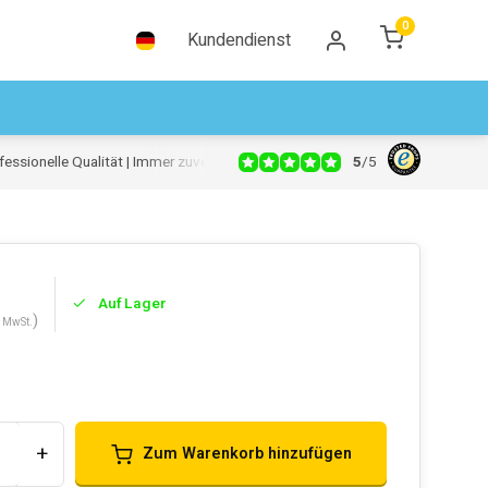
0
Kundendienst
5
/
5
essionelle Qualität | Immer zuverlässig
Auf Lager
)
. MwSt.
e
+
Zum Warenkorb hinzufügen