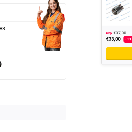
188
€37,00
uvp
€33,00
-1