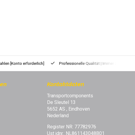
zahlen
[Konto erforderlich]
Professionelle Qualität | Immer zuverlässig
nen
Kontaktdaten
Transportcomponents
De Sleutel 13
5652 AS , Eindhoven
Nederland
Register NR: 77782976
Ust idnr.: NL861143048B01